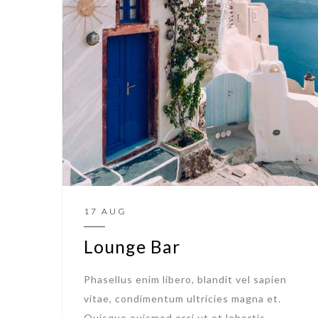
17 AUG
Lounge Bar
Phasellus enim libero, blandit vel sapien
vitae, condimentum ultricies magna et.
Quisque euismod orci ut et lobortis.