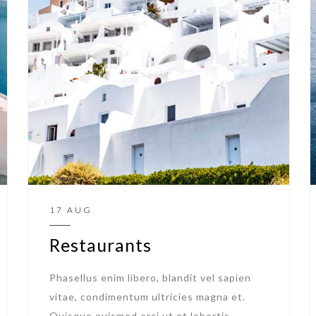
17 AUG
Restaurants
Phasellus enim libero, blandit vel sapien
vitae, condimentum ultricies magna et.
Quisque euismod orci ut et lobortis.