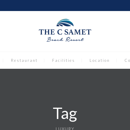
Restaurant
Facilities
Location
Co
Tag
LUXURY